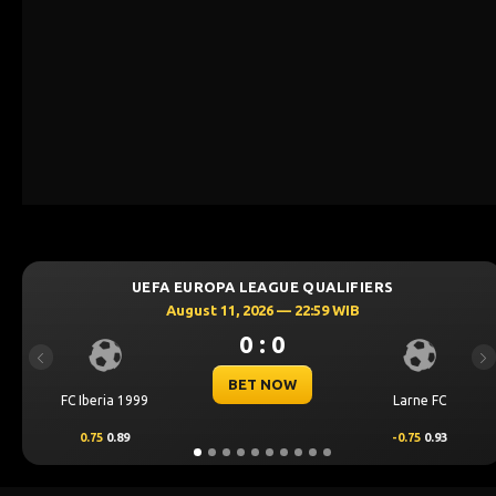
UEFA EUROPA LEAGUE QUALIFIERS
August 11, 2026 — 22:59 WIB
0 : 0
Previous
Ne
BET NOW
FC Iberia 1999
Larne FC
0.75
0.89
-0.75
0.93